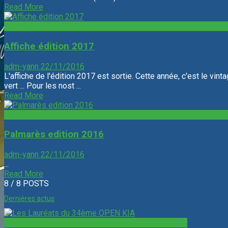
Read More
tournoi
Affiche édition 2017
adm-yann
22/11/2016
L'affiche de l'édition 2017 est sortie. Cette année, c'est le vint
vert ... Pour les nost ...
Read More
tournoi
Palmarès edition 2016
adm-yann
22/11/2016
...
Read More
8
/ 8 POSTS
Dernières actus
Non classé