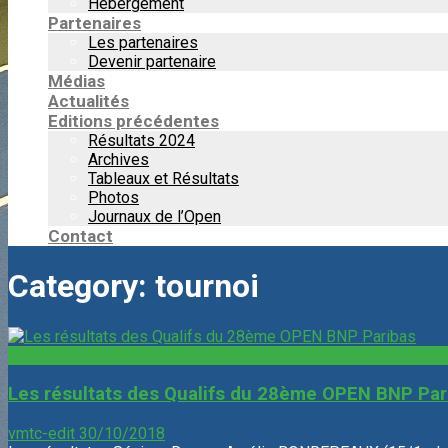
Hébergement
Partenaires
Les partenaires
Devenir partenaire
Médias
Actualités
Editions précédentes
Résultats 2024
Archives
Tableaux et Résultats
Photos
Journaux de l’Open
Contact
Category:
tournoi
joueurs
Les résultats des Qualifs du 28ème OPEN BNP Par
vmtc-edit
30/10/2018