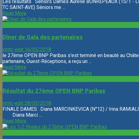
Les résultats Séniors Dames Aurélie BONREPEAUX (15/1 - Lor
TC SAINT-AVE) Séniors me ...
Read More
Open
Dîner de Gala des partenaires
vmtc-edit
16/05/2018
le 27ème OPEN BNP Paribas s'est terminé en beauté au Château
partenaire, Ouest-Réceptions, a reçu un ...
Read More
Open
Résultat du 27ème OPEN BNP Paribas
vmtc-edit
28/03/2018
FINALE DAMES : Diana MARCINKEVICA (N°12) / Irin
Diana Marci ...
Read More
Open