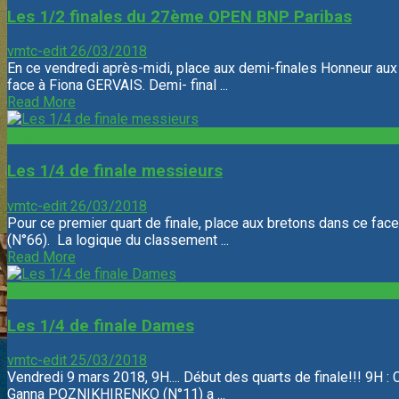
Les 1/2 finales du 27ème OPEN BNP Paribas
vmtc-edit
26/03/2018
En ce vendredi après-midi, place aux demi-finales Honneur au
face à Fiona GERVAIS. Demi- final ...
Read More
Open
Les 1/4 de finale messieurs
vmtc-edit
26/03/2018
Pour ce premier quart de finale, place aux bretons dans ce f
(N°66). La logique du classement ...
Read More
Open
Les 1/4 de finale Dames
vmtc-edit
25/03/2018
Vendredi 9 mars 2018, 9H.... Début des quarts de finale!!! 9H : 
Ganna POZNIKHIRENKO (N°11) a ...