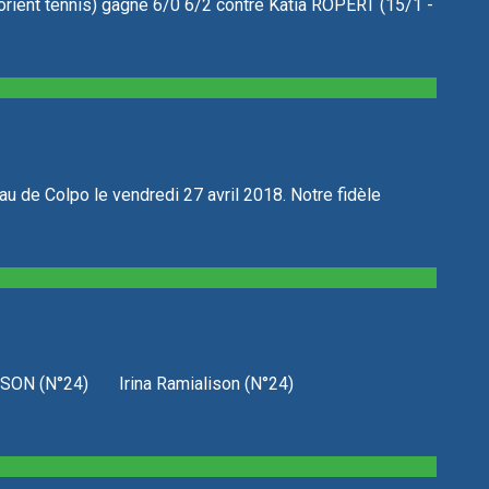
ient tennis) gagne 6/0 6/2 contre Katia ROPERT (15/1 -
 de Colpo le vendredi 27 avril 2018. Notre fidèle
a RAMIALISON (N°24) Irina Ramialison (N°24)