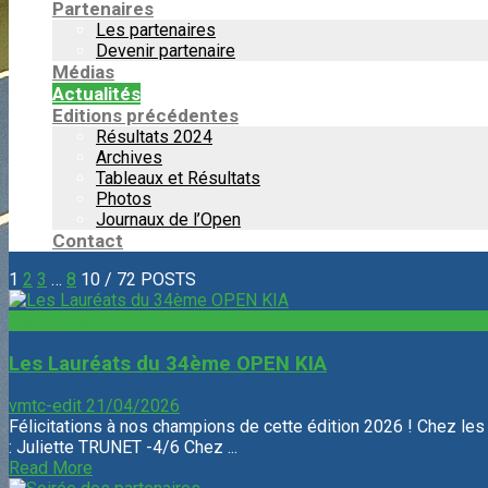
Partenaires
Les partenaires
Devenir partenaire
Médias
Actualités
Editions précédentes
Résultats 2024
Archives
Tableaux et Résultats
Photos
Journaux de l’Open
Contact
1
2
3
…
8
10
/ 72 POSTS
Non classé
Les Lauréats du 34ème OPEN KIA
vmtc-edit
21/04/2026
Félicitations à nos champions de cette édition 2026 ! Chez le
: Juliette TRUNET -4/6 Chez ...
Read More