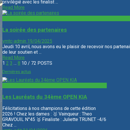
privilégié avec les finalist ...
Read More
Non classé
La soirée des partenaires
vmtc-admin
19/04/2025
Jeudi 10 avril, nous avons eu le plaisir de recevoir nos partena
de leur soutien et ...
Read More
1
2
3
…
8
10
/ 72 POSTS
Dernières actus
Non classé
Les Lauréats du 34ème OPEN KIA
Félicitations à nos champions de cette édition
2026 ! Chez les dames : 🥇 Vainqueur : Theo
GRAVOUIL N°45 🥈 Finaliste : Juliette TRUNET -4/6
Chez ...