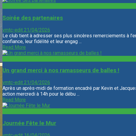
Non classé
Soirée des partenaires
vmtc-edit
21/04/2026
Le club tient à adresser ses plus sincères remerciements à l’
confiance, leur fidélité et leur engag ...
Read More
Non classé
Un grand merci à nos ramasseurs de balles !
vmtc-edit
21/04/2026
Après un après-midi de formation encadré par Kevin et Jacques
action mercredi à 14h pour le débu ...
Read More
Non classé
Journée Fête le Mur
vmtc-edit
16/04/2026