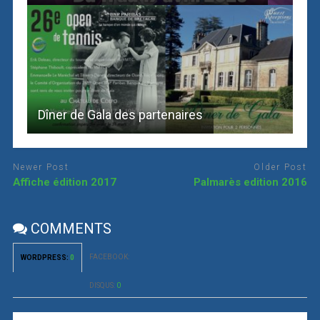
Dîner de Gala des partenaires
Newer Post
Older Post
Affiche édition 2017
Palmarès edition 2016
COMMENTS
FACEBOOK:
WORDPRESS:
0
DISQUS:
0