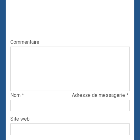
Laisser un commentaire
Votre adresse de messagerie ne sera pas publiée.
Les
champs obligatoires sont indiqués avec
*
Commentaire
Nom
*
Adresse de messagerie
*
Site web