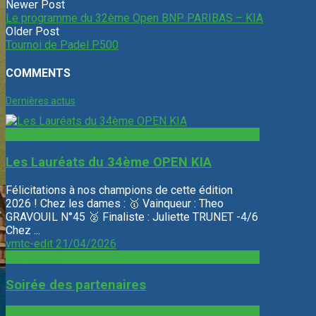
Newer Post
Le programme du 32ème Open BNP PARIBAS – KIA
Older Post
Tournoi de Padel P500
COMMENTS
Dernières actus
Non classé
Les Lauréats du 34ème OPEN KIA
Félicitations à nos champions de cette édition
2026 ! Chez les dames : 🥇 Vainqueur : Theo
GRAVOUIL N°45 🥈 Finaliste : Juliette TRUNET -4/6
Chez ...
vmtc-edit
21/04/2026
Non classé
Soirée des partenaires
Non classé