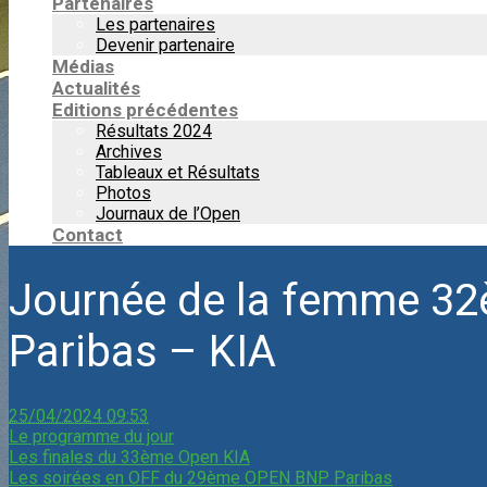
Partenaires
Les partenaires
Devenir partenaire
Médias
Actualités
Editions précédentes
Résultats 2024
Archives
Tableaux et Résultats
Photos
Journaux de l’Open
Contact
Journée de la femme 3
Paribas – KIA
25/04/2024 09:53
Le programme du jour
Les finales du 33ème Open KIA
Les soirées en OFF du 29ème OPEN BNP Paribas